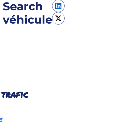
 Search
 véhicule
 trafic
e