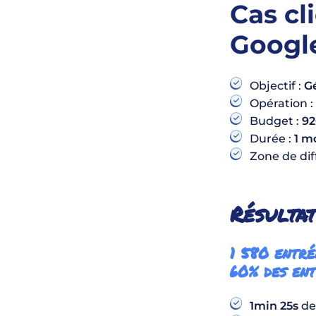
Cas cl
Google
Objectif :
Gé
Opération 
Budget :
92
Durée :
1 m
Zone de dif
Résultat
1 580 entré
60% des en
1min 25s
de