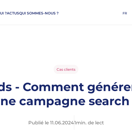
UI ?
ACTUS
QUI SOMMES-NOUS ?
FR
Cas clients
s - Comment générer 
ne campagne search
Publié le
11
.
06
.
2024
1
min. de lect