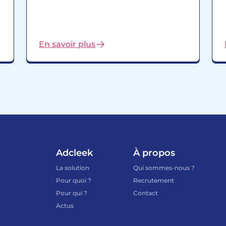
En savoir plus
Adcleek
À propos
La solution
Qui sommes-nous ?
Pour quoi ?
Recrutement
Pour qui ?
Contact
Actus