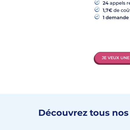
24
appels r
1,7€
de coût
1 demande 
JE VEUX UN
Découvrez tous nos 